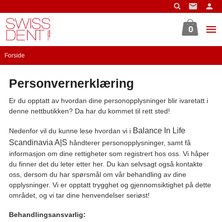
Gå
til
innholdet
0
Forside
Personvernerklæring
Er du opptatt av hvordan dine personopplysninger blir ivaretatt i
denne nettbutikken? Da har du kommet til rett sted!
Balance In Life
Nedenfor vil du kunne lese hvordan vi i
Scandinavia A|S
håndterer personopplysninger, samt få
informasjon om dine rettigheter som registrert hos oss. Vi håper
du finner det du leter etter her. Du kan selvsagt også kontakte
oss, dersom du har spørsmål om vår behandling av dine
opplysninger. Vi er opptatt trygghet og gjennomsiktighet på dette
området, og vi tar dine henvendelser seriøst!
Behandlingsansvarlig: