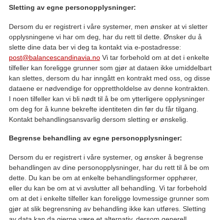
Sletting av egne personopplysninger:
Dersom du er registrert i våre systemer, men ønsker at vi sletter
opplysningene vi har om deg, har du rett til dette. Ønsker du å
slette dine data ber vi deg ta kontakt via e-postadresse:
post@balancescandinavia.no
Vi tar forbehold om at det i enkelte
tilfeller kan foreligge grunner som gjør at dataen ikke umiddelbart
kan slettes, dersom du har inngått en kontrakt med oss, og disse
dataene er nødvendige for opprettholdelse av denne kontrakten.
I noen tilfeller kan vi bli nødt til å be om ytterligere opplysninger
om deg for å kunne bekrefte identiteten din før du får tilgang.
Kontakt behandlingsansvarlig dersom sletting er ønskelig.
Begrense behandling av egne personopplysninger:
Dersom du er registrert i våre systemer, og ønsker å begrense
behandlingen av dine personopplysninger, har du rett til å be om
dette. Du kan be om at enkelte behandlingsformer opphører,
eller du kan be om at vi avslutter all behandling. Vi tar forbehold
om at det i enkelte tilfeller kan foreligge lovmessige grunner som
gjør at slik begrensning av behandling ikke kan utføres. Sletting
av data kan da gjerne være et alternativ, dersom generell