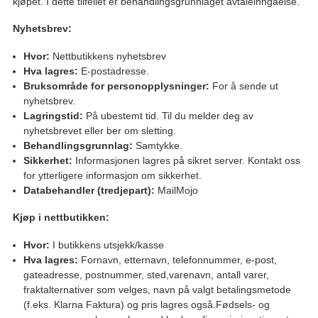
kjøpet. I dette tilfellet er behandlingsgrunnlaget avtaleinngåelse.
Nyhetsbrev:
Hvor:
Nettbutikkens nyhetsbrev
Hva lagres:
E-postadresse.
Bruksområde for personopplysninger:
For å sende ut
nyhetsbrev.
Lagringstid:
På ubestemt tid. Til du melder deg av
nyhetsbrevet eller ber om sletting.
Behandlingsgrunnlag:
Samtykke.
Sikkerhet:
Informasjonen lagres på sikret server. Kontakt oss
for ytterligere informasjon om sikkerhet.
Databehandler (tredjepart):
MailMojo
Kjøp i nettbutikken:
Hvor:
I butikkens utsjekk/kasse
Hva lagres:
Fornavn, etternavn, telefonnummer, e-post,
gateadresse, postnummer, sted,varenavn, antall varer,
fraktalternativer som velges, navn på valgt betalingsmetode
(f.eks. Klarna Faktura) og pris lagres også.Fødsels- og