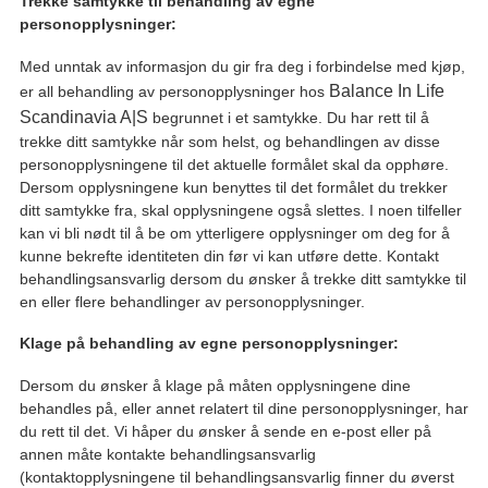
Trekke samtykke til behandling av egne
personopplysninger:
Med unntak av informasjon du gir fra deg i forbindelse med kjøp,
Balance In Life
er all behandling av personopplysninger hos
Scandinavia A|S
begrunnet i et samtykke. Du har rett til å
trekke ditt samtykke når som helst, og behandlingen av disse
personopplysningene til det aktuelle formålet skal da opphøre.
Dersom opplysningene kun benyttes til det formålet du trekker
ditt samtykke fra, skal opplysningene også slettes. I noen tilfeller
kan vi bli nødt til å be om ytterligere opplysninger om deg for å
kunne bekrefte identiteten din før vi kan utføre dette. Kontakt
behandlingsansvarlig dersom du ønsker å trekke ditt samtykke til
en eller flere behandlinger av personopplysninger.
Klage på behandling av egne personopplysninger:
Dersom du ønsker å klage på måten opplysningene dine
behandles på, eller annet relatert til dine personopplysninger, har
du rett til det. Vi håper du ønsker å sende en e-post eller på
annen måte kontakte behandlingsansvarlig
(kontaktopplysningene til behandlingsansvarlig finner du øverst