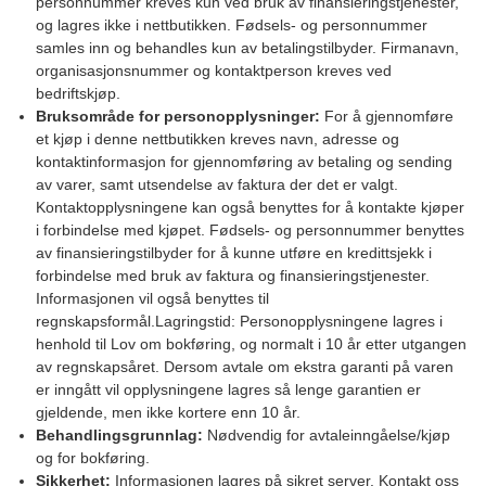
personnummer kreves kun ved bruk av finansieringstjenester,
og lagres ikke i nettbutikken. Fødsels- og personnummer
samles inn og behandles kun av betalingstilbyder. Firmanavn,
organisasjonsnummer og kontaktperson kreves ved
bedriftskjøp.
Bruksområde for personopplysninger:
For å gjennomføre
et kjøp i denne nettbutikken kreves navn, adresse og
kontaktinformasjon for gjennomføring av betaling og sending
av varer, samt utsendelse av faktura der det er valgt.
Kontaktopplysningene kan også benyttes for å kontakte kjøper
i forbindelse med kjøpet. Fødsels- og personnummer benyttes
av finansieringstilbyder for å kunne utføre en kredittsjekk i
forbindelse med bruk av faktura og finansieringstjenester.
Informasjonen vil også benyttes til
regnskapsformål.Lagringstid: Personopplysningene lagres i
henhold til Lov om bokføring, og normalt i 10 år etter utgangen
av regnskapsåret. Dersom avtale om ekstra garanti på varen
er inngått vil opplysningene lagres så lenge garantien er
gjeldende, men ikke kortere enn 10 år.
Behandlingsgrunnlag:
Nødvendig for avtaleinngåelse/kjøp
og for bokføring.
Sikkerhet:
Informasjonen lagres på sikret server. Kontakt oss