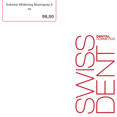
Extreme Whitening Munnspray 9
ml
inkl.
Pris
99,00
mva.