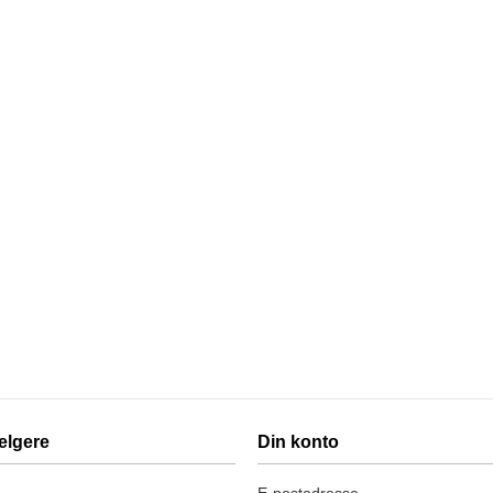
elgere
Din konto
E-postadresse