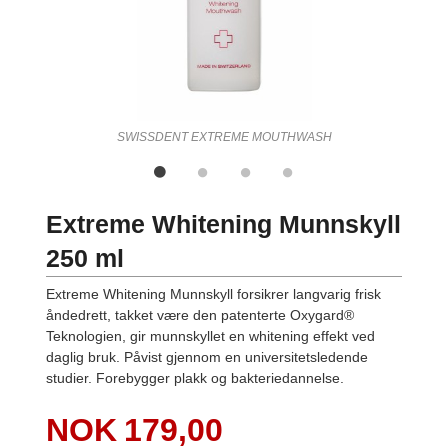
SWISSDENT EXTREME MOUTHWASH
Extreme Whitening Munnskyll
250 ml
Extreme Whitening Munnskyll forsikrer langvarig frisk
åndedrett, takket være den patenterte Oxygard®
Teknologien, gir munnskyllet en whitening effekt ved
daglig bruk. Påvist gjennom en universitetsledende
studier. Forebygger plakk og bakteriedannelse.
Pris
NOK
179,00