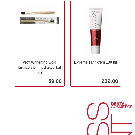
Profi Whitening Gold
Extreme Tannkrem 100 ml
Tannbørste - med aktivt kull
inkl.
- Soft
mva.
inkl.
Pris
Pris
59,00
239,00
mva.