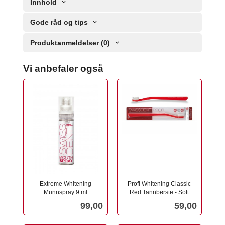
Innhold
Gode råd og tips
Produktanmeldelser (0)
Vi anbefaler også
Extreme Whitening
Profi Whitening Classic
Munnspray 9 ml
Red Tannbørste - Soft
inkl.
inkl.
Pris
Pris
99,00
59,00
mva.
mva.