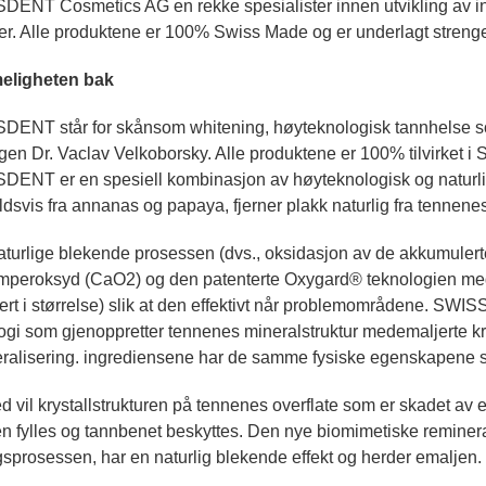
ENT Cosmetics AG en rekke spesialister innen utvikling av inn
er. Alle produktene er 100% Swiss Made og er underlagt strenge s
ligheten bak
ENT står for skånsom whitening, høyteknologisk tannhelse som
gen Dr. Vaclav Velkoborsky. Alle produktene er 100% tilvirket i 
ENT er en spesiell kombinasjon av høyteknologisk og naturli
dsvis fra annanas og papaya, fjerner plakk naturlig fra tennene
turlige blekende prosessen (dvs., oksidasjon av de akkumulert
mperoksyd (CaO2) og den patenterte Oxygard® teknologien med
ert i størrelse) slik at den effektivt når problemområdene. SW
ogi som gjenoppretter tennenes mineralstruktur medemaljerte kry
ralisering. ingrediensene har de samme fysiske egenskapene s
 vil krystallstrukturen på tennenes overflate som er skadet av er
n fylles og tannbenet beskyttes. Den nye biomimetiske reminer
gsprosessen, har en naturlig blekende effekt og herder emaljen.