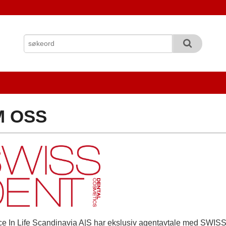
M OSS
e In Life Scandinavia A|S har ekslusiv agentavtale med SWIS