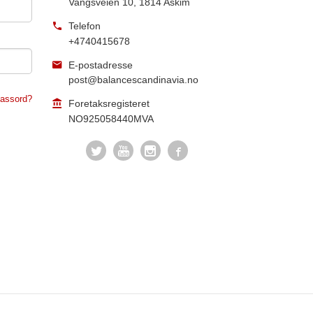
Vangsveien 10
,
1814
Askim
Telefon
+4740415678
E-postadresse
post@balancescandinavia.no
assord?
Foretaksregisteret
NO925058440MVA