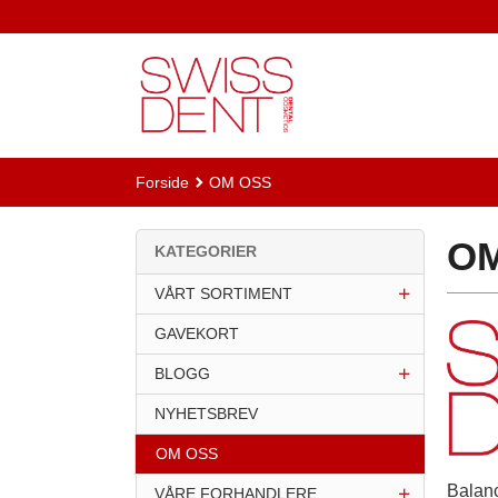
Gå
til
innholdet
Forside
OM OSS
O
KATEGORIER
VÅRT SORTIMENT
GAVEKORT
BLOGG
NYHETSBREV
OM OSS
Balanc
VÅRE FORHANDLERE