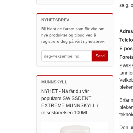
salg, 
NYHETSBREV
Bli blant de første som får vite om
Adres
nye produkter og tilbud ved å
Telef
registrere deg på vårt nyhetsbrev.
E-pos
Foret
SWISSD
tannle
Velkob
MUNNSKYLL
blekem
NYHET - Nå får du vår
populære SWISSDENT
Erfari
EXTREME MUNNSKYLL i
bleken
reisestørrelsen 100ML
teknol
Den un