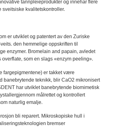
ovative tannpleieprodukter og innehar flere
veitsiske kvalitetskontroller.
 er utviklet og patentert av den Zuriske
Sveits. den hemmelige oppskriften til
ge enzymer. Bromelain and papain, avledet
s overflate, som en slags «enzym peeling».
e fargepigmentene) er takket være
 banebrytende teknikk, blir CaO2 mikronisert
ISSDENT har utviklet banebrytende biomimetisk
stallergjennom målrettet og kontrollert
om naturlig emalje.
osjon bli reparert. Mikroskopiske hull i
aliseringsteknologien bremser