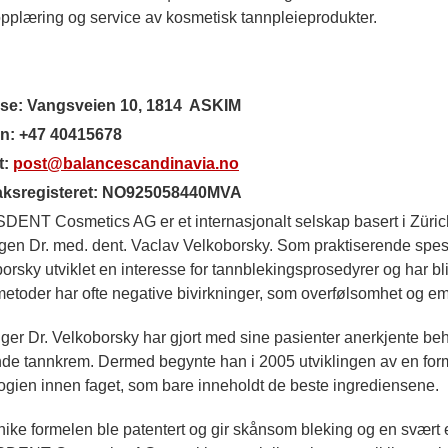
opplæring og service av kosmetisk tannpleieprodukter.
se: Vangsveien 10, 1814 ASKIM
on: +47 40415678
t:
post@balancescandinavia.no
aksregisteret: NO925058440MVA
ENT Cosmetics AG er et internasjonalt selskap basert i Zürich,
gen Dr. med. dent. Vaclav Velkoborsky. Som praktiserende spesia
orsky utviklet en interesse for tannblekingsprosedyrer og har bli
etoder har ofte negative bivirkninger, som overfølsomhet og em
nger Dr. Velkoborsky har gjort med sine pasienter anerkjente b
de tannkrem. Dermed begynte han i 2005 utviklingen av en for
ogien innen faget, som bare inneholdt de beste ingrediensene.
ike formelen ble patentert og gir skånsom bleking og en svært ef