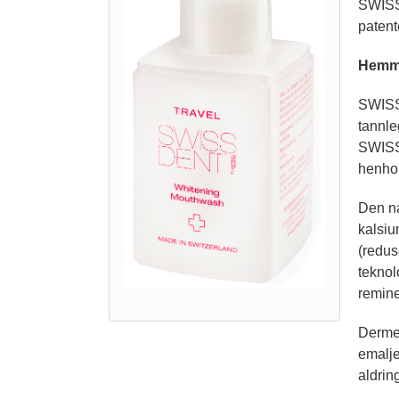
SWISSD
patent
Hemme
SWISSD
tannle
SWISSD
henhol
Den na
kalsiu
(redus
teknol
remine
Dermed
emalje
aldrin