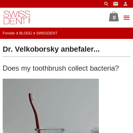
Gå
til
innholdet
0
Forside
BLOGG
SWISSDENT
Dr. Velkoborsky anbefaler...
Does my toothbrush collect bacteria?