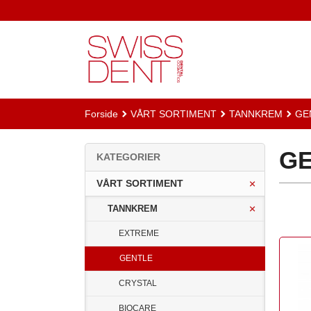
Gå
til
innholdet
Forside
VÅRT SORTIMENT
TANNKREM
GE
G
KATEGORIER
VÅRT SORTIMENT
TANNKREM
EXTREME
GENTLE
CRYSTAL
BIOCARE