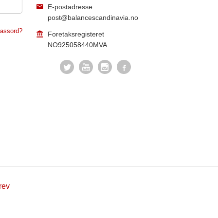
E-postadresse
post@balancescandinavia.no
assord?
Foretaksregisteret
NO925058440MVA
rev