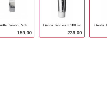
entle Combo Pack
Gentle Tannkrem 100 ml
Gentle 
inkl.
inkl.
Pris
Pris
159,00
239,00
mva.
mva.
Kjøp
Kjøp