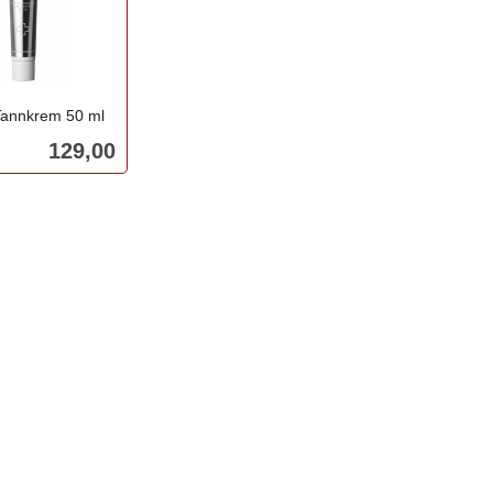
Tannkrem 50 ml
Pris
129,00
Kjøp