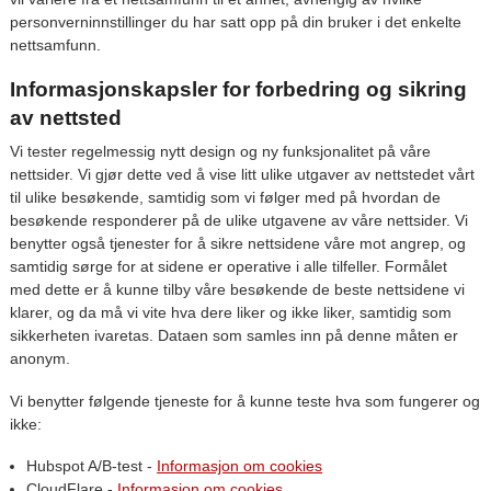
personverninnstillinger du har satt opp på din bruker i det enkelte
nettsamfunn.
Informasjonskapsler for forbedring og sikring
av nettsted
Vi tester regelmessig nytt design og ny funksjonalitet på våre
nettsider. Vi gjør dette ved å vise litt ulike utgaver av nettstedet vårt
til ulike besøkende, samtidig som vi følger med på hvordan de
besøkende responderer på de ulike utgavene av våre nettsider. Vi
benytter også tjenester for å sikre nettsidene våre mot angrep, og
samtidig sørge for at sidene er operative i alle tilfeller. Formålet
med dette er å kunne tilby våre besøkende de beste nettsidene vi
klarer, og da må vi vite hva dere liker og ikke liker, samtidig som
sikkerheten ivaretas. Dataen som samles inn på denne måten er
anonym.
Vi benytter følgende tjeneste for å kunne teste hva som fungerer og
ikke:
Hubspot A/B-test -
Informasjon om cookies
CloudFlare -
Informasjon om cookies