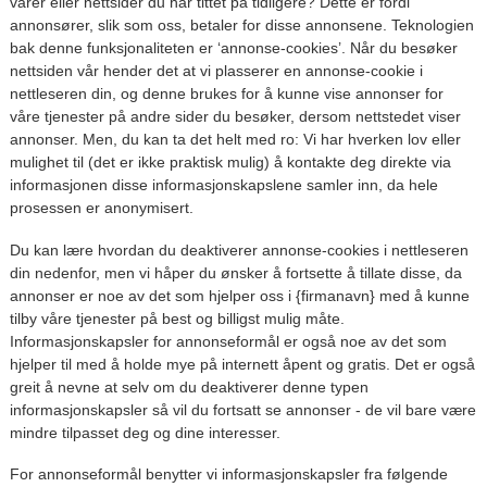
varer eller nettsider du har tittet på tidligere? Dette er fordi
annonsører, slik som oss, betaler for disse annonsene. Teknologien
bak denne funksjonaliteten er ‘annonse-cookies’. Når du besøker
nettsiden vår hender det at vi plasserer en annonse-cookie i
nettleseren din, og denne brukes for å kunne vise annonser for
våre tjenester på andre sider du besøker, dersom nettstedet viser
annonser. Men, du kan ta det helt med ro: Vi har hverken lov eller
mulighet til (det er ikke praktisk mulig) å kontakte deg direkte via
informasjonen disse informasjonskapslene samler inn, da hele
prosessen er anonymisert.
Du kan lære hvordan du deaktiverer annonse-cookies i nettleseren
din nedenfor, men vi håper du ønsker å fortsette å tillate disse, da
annonser er noe av det som hjelper oss i {firmanavn} med å kunne
tilby våre tjenester på best og billigst mulig måte.
Informasjonskapsler for annonseformål er også noe av det som
hjelper til med å holde mye på internett åpent og gratis. Det er også
greit å nevne at selv om du deaktiverer denne typen
informasjonskapsler så vil du fortsatt se annonser - de vil bare være
mindre tilpasset deg og dine interesser.
For annonseformål benytter vi informasjonskapsler fra følgende