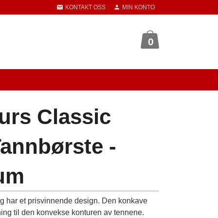
KONTAKT OSS
MIN KONTO
0
urs Classic
annbørste -
ium
 og har et prisvinnende design. Den konkave
sning til den konvekse konturen av tennene.