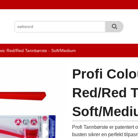
ssic Red/Red Tannbørste - Soft/Medium
Profi Colo
Red/Red T
Soft/Med
Profi Tannbørste er patentert
busten sikrer en perfekt tilpa