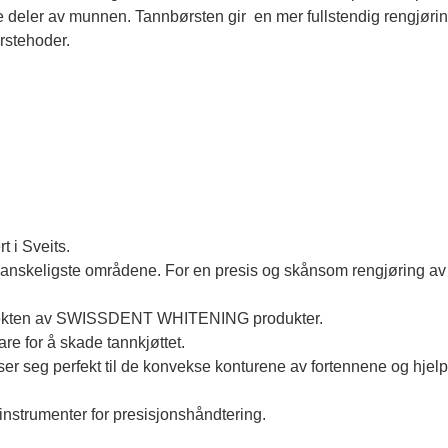
lle deler av munnen. Tannbørsten gir en mer fullstendig rengjørin
ørstehoder.
t i Sveits.
 vanskeligste områdene. For en presis og skånsom rengjøring av
 effekten av SWISSDENT WHITENING produkter.
re for å skade tannkjøttet.
ser seg perfekt til de konvekse konturene av fortennene og hjelpe
einstrumenter for presisjonshåndtering.