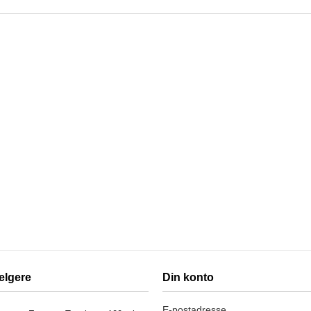
elgere
Din konto
E-postadresse