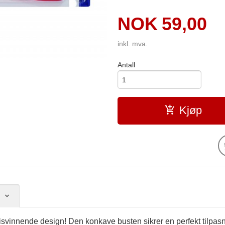
Pris
NOK
59,00
inkl. mva.
Antall
Kjøp
isvinnende design! Den konkave busten sikrer en perfekt tilpas