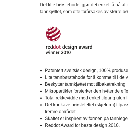
Det lille børstehodet gjør det enkelt å nå a
tannkjøttet, som ofte forårsakes av større b
Patentert sveitsisk design, 100% produser
Lite tannbørstehode for å komme til i de
Beskytter tannkjøttet mot tilbaketrekning.
Mikropartikler forsterker den hvitende
Total rekkevidde med enkel tilgang uten fa
Det konkave børstefeltet (skjeform) tilpas
fremre området.
Skaftet er inspirert av formen på tannleg
Reddot Award for beste design 2010.