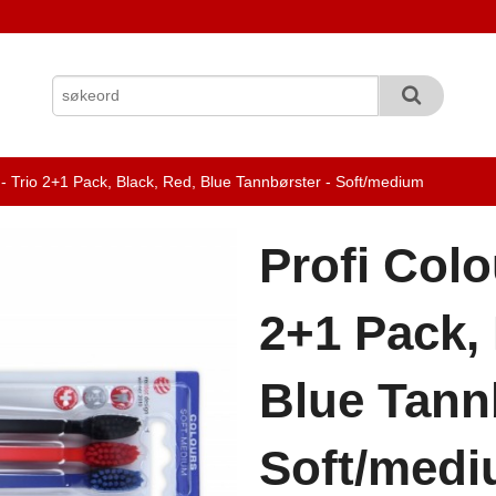
- Trio 2+1 Pack, Black, Red, Blue Tannbørster - Soft/medium
Profi Colo
2+1 Pack, 
Blue Tann
Soft/med