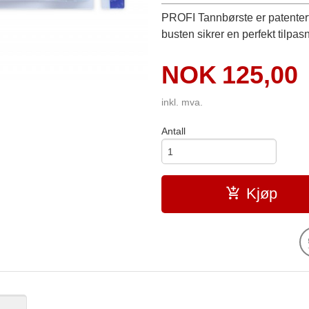
PROFI Tannbørste er patenter
busten sikrer en perfekt tilpa
Pris
NOK
125,00
inkl. mva.
Antall
Kjøp