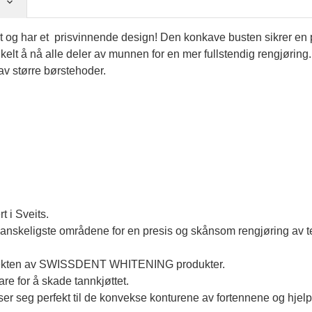
g har et prisvinnende design! Den konkave busten sikrer en pe
nkelt å nå alle deler av munnen for en mer fullstendig rengjørin
 av større børstehoder.
t i Sveits.
 vanskeligste områdene for en presis og skånsom rengjøring av 
 effekten av SWISSDENT WHITENING produkter.
re for å skade tannkjøttet.
ser seg perfekt til de konvekse konturene av fortennene og hjelpe