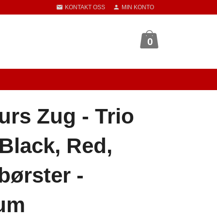
KONTAKT OSS
MIN KONTO
0
urs Zug - Trio
Black, Red,
børster -
ium