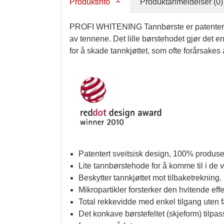
Produktinfo
Produktanmeldelser (0)
PROFI WHITENING Tannbørste er patentert o
av tennene. Det lille børstehodet gjør det e
for å skade tannkjøttet, som ofte forårsakes
Patentert sveitsisk design, 100% produser
Lite tannbørstehode for å komme til i de
Beskytter tannkjøttet mot tilbaketrekning.
Mikropartikler forsterker den hvitende
Total rekkevidde med enkel tilgang uten fa
Det konkave børstefeltet (skjeform) tilpas