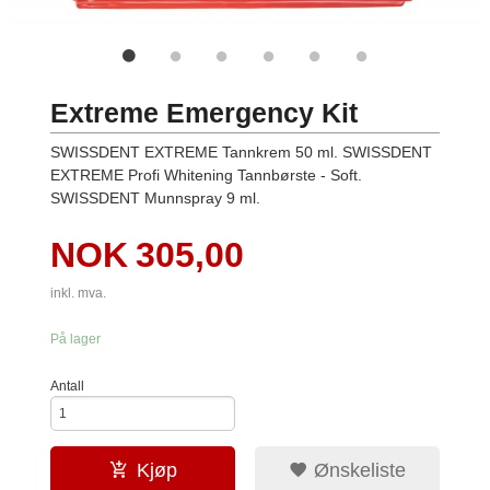
Extreme Emergency Kit
SWISSDENT EXTREME Tannkrem 50 ml. SWISSDENT
EXTREME Profi Whitening Tannbørste - Soft.
SWISSDENT Munnspray 9 ml.
Pris
NOK
305,00
inkl. mva.
På lager
Antall
Kjøp
Ønskeliste