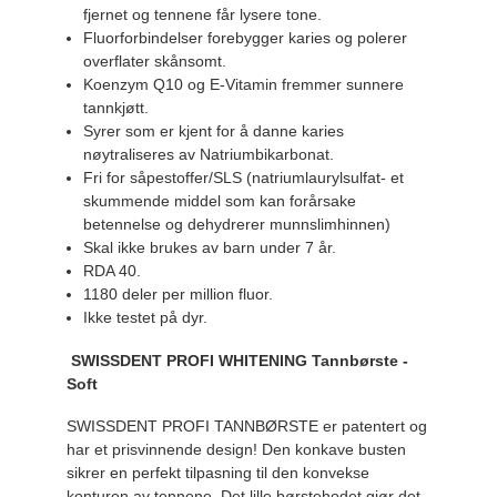
fjernet og tennene får lysere tone.
Fluorforbindelser forebygger karies og polerer
overflater skånsomt.
Koenzym Q10 og E-Vitamin fremmer sunnere
tannkjøtt.
Syrer som er kjent for å danne karies
nøytraliseres av Natriumbikarbonat.
Fri for såpestoffer/SLS (natriumlaurylsulfat- et
skummende middel som kan forårsake
betennelse og dehydrerer munnslimhinnen)
Skal ikke brukes av barn under 7 år.
RDA 40.
1180 deler per million fluor.
Ikke testet på dyr.
SWISSDENT PROFI WHITENING Tannbørste -
Soft
SWISSDENT PROFI TANNBØRSTE er patentert og
har et prisvinnende design! Den konkave busten
sikrer en perfekt tilpasning til den konvekse
konturen av tennene. Det lille børstehodet gjør det