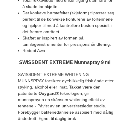
Total rekkevidde med enkel tilgang uten fare for
å skade tannkjøttet.
Det konkave børstefeltet (skjeform) tilpasser seg
perfekt til de konvekse konturene av fortennene
og hjelper til med å kontrollere busten spesielt i
det fremre området.
Skaftet er inspirert av formen på
tannlegeinstrumenter for presisjonshåndtering.
Reddot Awa
SWISSDENT EXTREME Munnspray 9 ml
SWISSDENT EXTREME WHITENING
MUNNSPRAY forsikrer øyeblikkelig frisk ånde etter
røyking, alkohol eller mat. Takket være den
patenterte
Oxygard®
teknologien, gir
munnsprayen en skånsom whitening effekt av
tennene - Påvist av en universitetsledet studie.
Forebygger bakteriedannelse assosiert med dårlig
åndedrett. Egnet til daglig bruk.